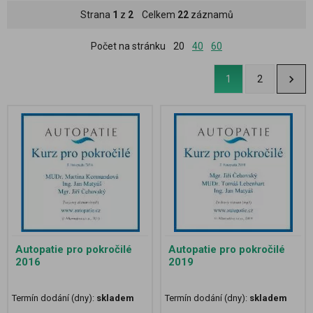
Strana
1
z
2
Celkem
22
záznamů
Počet na stránku
20
40
60
1
2
Autopatie pro pokročilé
Autopatie pro pokročilé
2016
2019
Termín dodání (dny):
skladem
Termín dodání (dny):
skladem