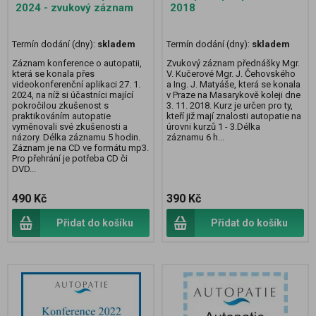
2024 - zvukový záznam
2018
Termín dodání (dny):
skladem
Termín dodání (dny):
skladem
Záznam konference o autopatii,
Zvukový záznam přednášky Mgr.
která se konala přes
V. Kučerové Mgr. J. Čehovského
videokonferenční aplikaci 27. 1.
a Ing. J. Matyáše, která se konala
2024, na níž si účastníci mající
v Praze na Masarykově koleji dne
pokročilou zkušenost s
3. 11. 2018. Kurz je určen pro ty,
praktikováním autopatie
kteří již mají znalosti autopatie na
vyměnovali své zkušenosti a
úrovni kurzů 1 - 3.Délka
názory. Délka záznamu 5 hodin.
záznamu 6 h...
Záznam je na CD ve formátu mp3.
Pro přehrání je potřeba CD či
DVD...
490 Kč
390 Kč
Přidat do košíku
Přidat do košíku