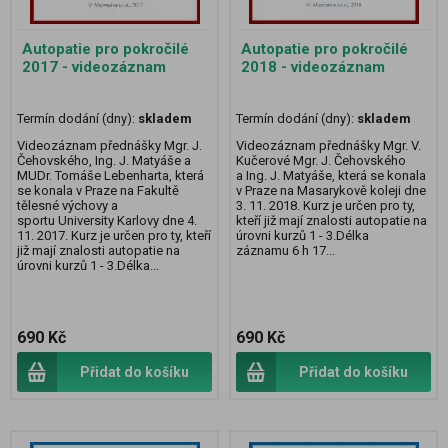
Autopatie pro pokročilé
Autopatie pro pokročilé
2017 - videozáznam
2018 - videozáznam
Termín dodání (dny):
skladem
Termín dodání (dny):
skladem
Videozáznam přednášky Mgr. J.
Videozáznam přednášky Mgr. V.
Čehovského, Ing. J. Matyáše a
Kučerové Mgr. J. Čehovského
MUDr. Tomáše Lebenharta, která
a Ing. J. Matyáše, která se konala
se konala v Praze na Fakultě
v Praze na Masarykově koleji dne
tělesné výchovy a
3. 11. 2018. Kurz je určen pro ty,
sportu University Karlovy dne 4.
kteří již mají znalosti autopatie na
11. 2017. Kurz je určen pro ty, kteří
úrovni kurzů 1 - 3.Délka
již mají znalosti autopatie na
záznamu 6 h 17...
úrovni kurzů 1 - 3.Délka...
690 Kč
690 Kč
Přidat do košíku
Přidat do košíku