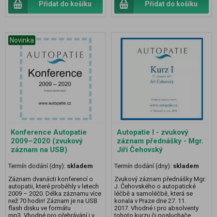
Přidat do košíku
Přidat do košíku
Novinka
Konference Autopatie
Autopatie I - zvukový
2009–2020 (zvukový
záznam přednášky - Mgr.
záznam na USB)
Jiří Čehovský
Termín dodání (dny):
skladem
Termín dodání (dny):
skladem
Záznam dvanácti konferencí o
Zvukový záznam přednášky Mgr.
autopatii, které proběhly v letech
J. Čehovského o autopatické
2009 – 2020. Délka záznamu více
léčbě a samoléčbě, která se
než 70 hodin! Záznam je na USB
konala v Praze dne 27. 11.
flash disku ve formátu
2017. Vhodné i pro absolventy
mp3. Vhodné pro přehrávání i v
tohoto kurzu či posluchače