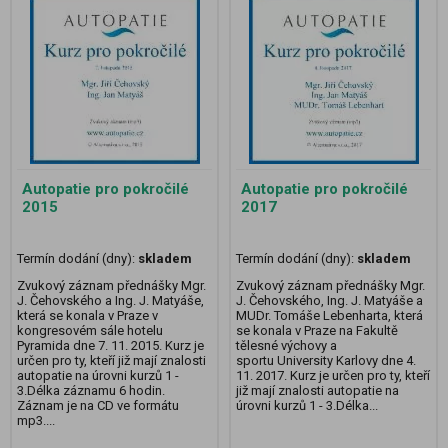
Autopatie pro pokročilé
Autopatie pro pokročilé
2015
2017
Termín dodání (dny):
skladem
Termín dodání (dny):
skladem
Zvukový záznam přednášky Mgr.
Zvukový záznam přednášky Mgr.
J. Čehovského a Ing. J. Matyáše,
J. Čehovského, Ing. J. Matyáše a
která se konala v Praze v
MUDr. Tomáše Lebenharta, která
kongresovém sále hotelu
se konala v Praze na Fakultě
Pyramida dne 7. 11. 2015. Kurz je
tělesné výchovy a
určen pro ty, kteří již mají znalosti
sportu University Karlovy dne 4.
autopatie na úrovni kurzů 1 -
11. 2017. Kurz je určen pro ty, kteří
3.Délka záznamu 6 hodin.
již mají znalosti autopatie na
Záznam je na CD ve formátu
úrovni kurzů 1 - 3.Délka...
mp3....