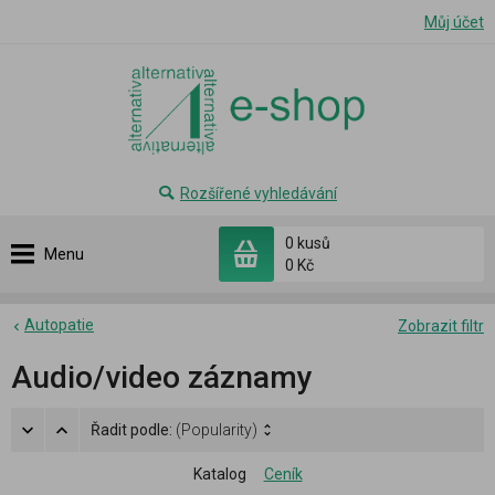
Můj účet
Rozšířené vyhledávání
0 kusů
Menu
0 Kč
Autopatie
Zobrazit filtr
Audio/video záznamy
Řadit podle:
(Popularity)
Katalog
Ceník