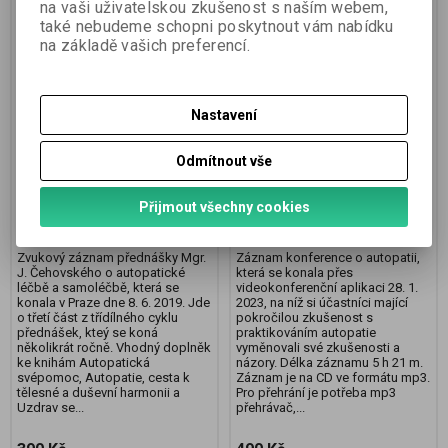
na vaši uživatelskou zkušenost s naším webem,
také nebudeme schopni poskytnout vám nabídku
na základě vašich preferencí.
Nastavení
Autopatie III - zvukový
Konference Autopatie
Odmítnout vše
záznam přednášky - Mgr.
2023 - zvukový záznam
Jiří Čehovský
Přijmout všechny cookies
Termín dodání (dny):
skladem
Termín dodání (dny):
skladem
Zvukový záznam přednášky Mgr.
Záznam konference o autopatii,
J. Čehovského o autopatické
která se konala přes
léčbě a samoléčbě, která se
videokonferenční aplikaci 28. 1.
konala v Praze dne 8. 6. 2019. Jde
2023, na níž si účastníci mající
o třetí část z třídílného cyklu
pokročilou zkušenost s
přednášek, kteý se koná
praktikováním autopatie
několikrát ročně. Vhodný doplněk
vyměnovali své zkušenosti a
ke knihám Autopatická
názory. Délka záznamu 5 h 21 m.
svépomoc, Autopatie, cesta k
Záznam je na CD ve formátu mp3.
tělesné a duševní harmonii a
Pro přehrání je potřeba mp3
Uzdrav se...
přehrávač,...