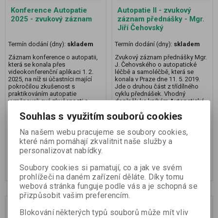
Konference Autopatie
Autopatie II - zvukový
2025 - zvukový záznam
záznam přednášky - Mgr.
Jiří Čehovský
Termín dodání (dny):
skladem
Termín dodání (dny):
skladem
Záznam konference o autopatii,
Zvukový záznam přednášky Mgr.
která se konala přes
J. Čehovského o autopatické
videokonferenční aplikaci 1. 2.
léčbě a samoléčbě, která se
2025, na níž si účastníci mající
konala v Praze dne 11. 5. 2019.
pokročilou zkušenost s
Jde o druhou část z třídílného
praktikováním autopatie
cyklu přednášek. Vhodný
vyměnovali své zkušenosti a
doplněk ke knihám Autopatická
názory. Délka záznamu 5 hodin.
svépomoc, Autopatie, cesta k
Souhlas s využitím souborů cookies
Záznam je na CD ve formátu mp3.
tělesné a duševní harmonii a
Pro přehrání je potřeba CD či
Uzdrav se s autopatií.Délka
DVD...
záznamu 6...
Na našem webu pracujeme se soubory cookies,
které nám pomáhají zkvalitnit naše služby a
personalizovat nabídky.
490 Kč
390 Kč
Soubory cookies si pamatují, co a jak ve svém
Přidat do košíku
Přidat do košíku
prohlížeči na daném zařízení děláte. Díky tomu
webová stránka funguje podle vás a je schopná se
přizpůsobit vašim preferencím.
Blokování některých typů souborů může mít vliv