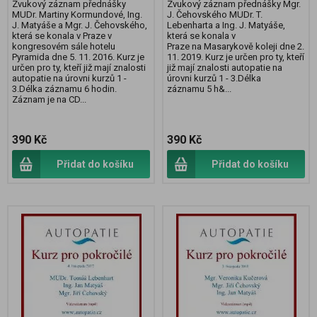
Zvukový záznam přednášky
Zvukový záznam přednášky Mgr.
MUDr. Martiny Kormundové, Ing.
J. Čehovského MUDr. T.
J. Matyáše a Mgr. J. Čehovského,
Lebenharta a Ing. J. Matyáše,
která se konala v Praze v
která se konala v
kongresovém sále hotelu
Praze na Masarykově koleji dne 2.
Pyramida dne 5. 11. 2016. Kurz je
11. 2019. Kurz je určen pro ty, kteří
určen pro ty, kteří již mají znalosti
již mají znalosti autopatie na
autopatie na úrovni kurzů 1 -
úrovni kurzů 1 - 3.Délka
3.Délka záznamu 6 hodin.
záznamu 5 h&...
Záznam je na CD...
390 Kč
390 Kč
Přidat do košíku
Přidat do košíku