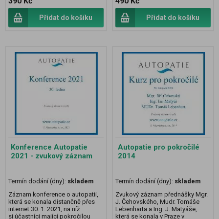
390 Kč
490 Kč
Přidat do košíku
Přidat do košíku
Konference Autopatie
Autopatie pro pokročilé
2021 - zvukový záznam
2014
Termín dodání (dny):
skladem
Termín dodání (dny):
skladem
Záznam konference o autopatii,
Zvukový záznam přednášky Mgr.
která se konala distančně přes
J. Čehovského, Mudr. Tomáše
internet 30. 1. 2021, na níž
Lebenharta a Ing. J. Matyáše,
si účastníci mající pokročilou
která se konala v Praze v