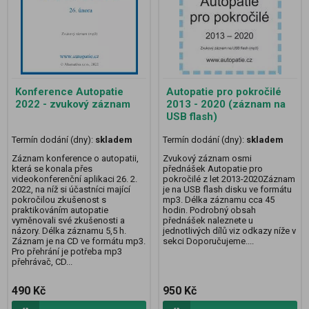
Konference Autopatie
Autopatie pro pokročilé
2022 - zvukový záznam
2013 - 2020 (záznam na
USB flash)
Termín dodání (dny):
skladem
Termín dodání (dny):
skladem
Záznam konference o autopatii,
Zvukový záznam osmi
která se konala přes
přednášek Autopatie pro
videokonferenční aplikaci 26. 2.
pokročilé z let 2013-2020Záznam
2022, na níž si účastníci mající
je na USB flash disku ve formátu
pokročilou zkušenost s
mp3. Délka záznamu cca 45
praktikováním autopatie
hodin. Podrobný obsah
vyměnovali své zkušenosti a
přednášek naleznete u
názory. Délka záznamu 5,5 h.
jednotlivých dílů viz odkazy níže v
Záznam je na CD ve formátu mp3.
sekci Doporučujeme....
Pro přehrání je potřeba mp3
přehrávač, CD...
490 Kč
950 Kč