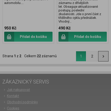
automobilu....
záznamu z dřívějších
let. Obsaguje aktualizované
postupy, poslední
zkušenosti. Jde o první část z
třídílného cyklu přednášek.
Vhodný...
950 Kč
490 Kč
Přidat do košíku
Přidat do košíku
Strana
1
z
2
Celkem
22
záznamů
1
2
ZÁKAZNICKÝ SERVIS
Jak nakupovat
Kontakt
Obchodní podmínky
Cookies