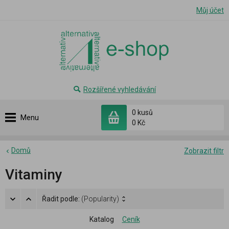
Můj účet
Rozšířené vyhledávání
0 kusů
Menu
0 Kč
Domů
Zobrazit filtr
Vitaminy
Řadit podle:
(Popularity)
Katalog
Ceník