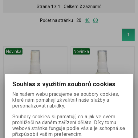
Strana
1
z
1
Celkem
2
záznamů
Počet na stránku
20
40
60
1
Novinka
Novinka
Souhlas s využitím souborů cookies
Na našem webu pracujeme se soubory cookies,
které nám pomáhají zkvalitnit naše služby a
personalizovat nabídky.
STRUNECKÁ Trio B –
STRUNECKÁ Vitamin D3 +
vitamin B6 + B9 + B12 ve
K2 ve spreji
Soubory cookies si pamatují, co a jak ve svém
spreji
prohlížeči na daném zařízení děláte. Díky tomu
webová stránka funguje podle vás a je schopná se
Termín dodání (dny):
skladem
Termín dodání (dny):
skladem
přizpůsobit vašim preferencím.