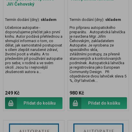
Jiří Čehovský
Termín dodání (dny):
skladem
Termín dodání (dny):
skladem
Učebnice autopatie -
Pro přípravu autopatického
doporučujeme přečíst jako první
preparátu. Autopatická lahvička
knihu. Autor podává přehlednou a
je navržena Mgr. Jiřím
shrnující informaci o tom, co
Čehovským, zakladatelem
dělat, jak samostatně postupovat
Autopatie. Je vyrobena ze
s cílem zlepšit narušené zdraví,
speciálního skla,
životní pocit a vitalitu. A to
zvláštními postupy, za přesně
především při používání autopatie
stanovených a kontrolovaných
pro sebe, v rodině a ve svém
podmínek. Autopatická lahvička
okolí. Jsou tu i nejnovější
je registrována jako European
zkušenosti autora a...
Community Design. Při
objednávce dvou lahviček sleva 5
%, čtyř lahviček...
249 Kč
980 Kč
Přidat do košíku
Přidat do košíku