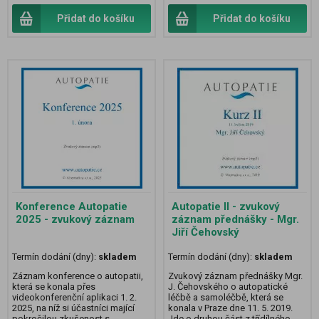
Přidat do košíku
Přidat do košíku
Konference Autopatie
Autopatie II - zvukový
2025 - zvukový záznam
záznam přednášky - Mgr.
Jiří Čehovský
Termín dodání (dny):
skladem
Termín dodání (dny):
skladem
Záznam konference o autopatii,
Zvukový záznam přednášky Mgr.
která se konala přes
J. Čehovského o autopatické
videokonferenční aplikaci 1. 2.
léčbě a samoléčbě, která se
2025, na níž si účastníci mající
konala v Praze dne 11. 5. 2019.
pokročilou zkušenost s
Jde o druhou část z třídílného