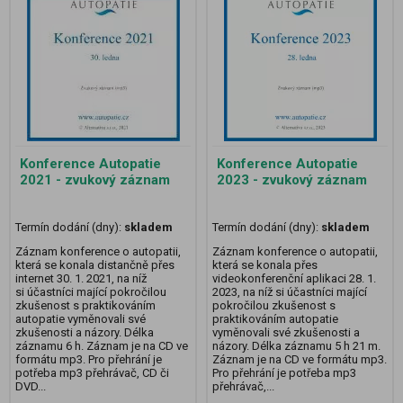
Konference Autopatie
Konference Autopatie
2021 - zvukový záznam
2023 - zvukový záznam
Termín dodání (dny):
skladem
Termín dodání (dny):
skladem
Záznam konference o autopatii,
Záznam konference o autopatii,
která se konala distančně přes
která se konala přes
internet 30. 1. 2021, na níž
videokonferenční aplikaci 28. 1.
si účastníci mající pokročilou
2023, na níž si účastníci mající
zkušenost s praktikováním
pokročilou zkušenost s
autopatie vyměnovali své
praktikováním autopatie
zkušenosti a názory. Délka
vyměnovali své zkušenosti a
záznamu 6 h. Záznam je na CD ve
názory. Délka záznamu 5 h 21 m.
formátu mp3. Pro přehrání je
Záznam je na CD ve formátu mp3.
potřeba mp3 přehrávač, CD či
Pro přehrání je potřeba mp3
DVD...
přehrávač,...