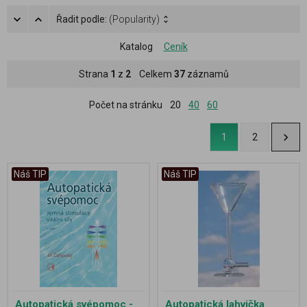
Řadit podle:
(Popularity)
Katalog
Ceník
Strana
1
z
2
Celkem
37
záznamů
Počet na stránku
20
40
60
1
2
Náš TIP
Náš TIP
Autopatická svépomoc -
Autopatická lahvička