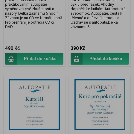
praktikováním autopatie
cyklu přednášek. Vhodný
vyměnovali své zkušenosti a
doplněk ke knihám Autopatická
názory. Délka záznamu 5 hodin.
svépomoc, Autopatie, cesta k
Záznam je na CD ve formátu mp3.
tělesné a duševní harmonii a
Pro přehrání je potřeba CD či
Uzdrav se s autopatií.Délka
DVD...
záznamu 6...
490 Kč
390 Kč
Přidat do košíku
Přidat do košíku