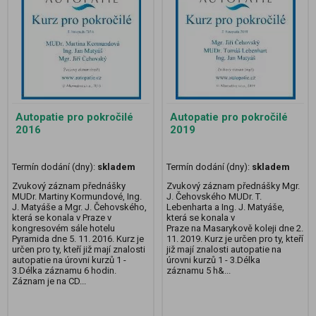
Autopatie pro pokročilé
Autopatie pro pokročilé
2016
2019
Termín dodání (dny):
skladem
Termín dodání (dny):
skladem
Zvukový záznam přednášky
Zvukový záznam přednášky Mgr.
MUDr. Martiny Kormundové, Ing.
J. Čehovského MUDr. T.
J. Matyáše a Mgr. J. Čehovského,
Lebenharta a Ing. J. Matyáše,
která se konala v Praze v
která se konala v
kongresovém sále hotelu
Praze na Masarykově koleji dne 2.
Pyramida dne 5. 11. 2016. Kurz je
11. 2019. Kurz je určen pro ty, kteří
určen pro ty, kteří již mají znalosti
již mají znalosti autopatie na
autopatie na úrovni kurzů 1 -
úrovni kurzů 1 - 3.Délka
3.Délka záznamu 6 hodin.
záznamu 5 h&...
Záznam je na CD...