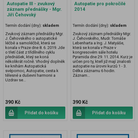
Autopatie III - zvukový
Autopatie pro pokročilé
záznam přednášky - Mgr.
2014
Jiří Čehovský
Termín dodání (dny):
skladem
Termín dodání (dny):
skladem
Zvukový záznam přednášky Mgr.
Zvukový záznam přednášky Mgr.
J. Čehovského o autopatické
J. Čehovského, Mudr. Tomáše
léčbě a samoléčbě, která se
Lebenharta a Ing. J. Matyáše,
konala v Praze dne 8. 6. 2019. Jde
která se konala v Praze v
o třetí část z třídílného cyklu
kongresovém sále hotelu
přednášek, kteý se koná
Pyramida dne 29. 11. 2014. Kurz je
několikrát ročně. Vhodný doplněk
určen pro ty, kteří již mají znalosti
ke knihám Autopatická
autopatie na úrovni kurzů 1 - 3.
svépomoc, Autopatie, cesta k
Délka záznamu 6 hodin.
tělesné a duševní harmonii a
Záznam...
Uzdrav se...
390 Kč
390 Kč
Přidat do košíku
Přidat do košíku