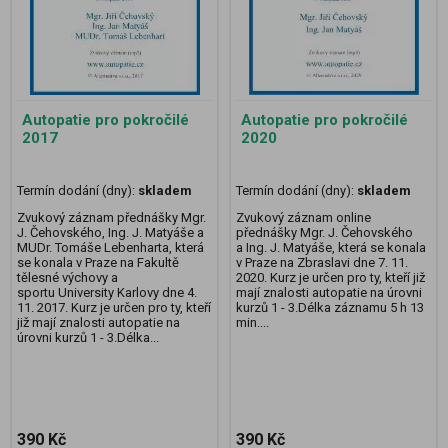
Autopatie pro pokročilé
Autopatie pro pokročilé
2017
2020
Termín dodání (dny):
skladem
Termín dodání (dny):
skladem
Zvukový záznam přednášky Mgr.
Zvukový záznam online
J. Čehovského, Ing. J. Matyáše a
přednášky Mgr. J. Čehovského
MUDr. Tomáše Lebenharta, která
a Ing. J. Matyáše, která se konala
se konala v Praze na Fakultě
v Praze na Zbraslavi dne 7. 11.
tělesné výchovy a
2020. Kurz je určen pro ty, kteří již
sportu University Karlovy dne 4.
mají znalosti autopatie na úrovni
11. 2017. Kurz je určen pro ty, kteří
kurzů 1 - 3.Délka záznamu 5 h 13
již mají znalosti autopatie na
min....
úrovni kurzů 1 - 3.Délka...
390 Kč
390 Kč