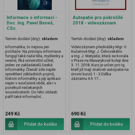
Informace o informaci -
Autopatie pro pokročilé
Doc. Ing. Pavel Beneš,
2018 - videozáznam
CSc.
Termín dodání (dny):
skladem
Termín dodání (dny):
skladem
Informatika, to nejsou jen
Videozáznam přednášky Mgr. V.
počítače. Na principu informace
Kučerové Mgr. J. Čehovského
fungují také naše těla, myšlenky a
a Ing. J. Matyáše, která se konala
vesmír, říká univerzitní učitel,
v Praze na Masarykově koleji dne
jeden ze zakladatelů české
3. 11. 2018. Kurz je určen pro ty,
informatiky. Čtenář zde najde
kteří již mají znalosti autopatie na
vysvětlení základních pojmů,
úrovni kurzů 1 - 3.Délka
historii informatiky a její aplikaci
záznamu 6 h 17...
nejen v současné vědě, ale i v
poněkud nečekaných
souvislostech. Do této oblasti
patří také informační...
249 Kč
690 Kč
Přidat do košíku
Přidat do košíku