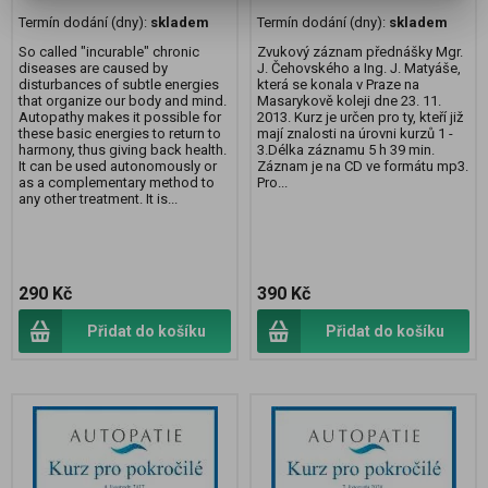
Termín dodání (dny):
skladem
Termín dodání (dny):
skladem
So called "incurable" chronic
Zvukový záznam přednášky Mgr.
diseases are caused by
J. Čehovského a Ing. J. Matyáše,
disturbances of subtle energies
která se konala v Praze na
that organize our body and mind.
Masarykově koleji dne 23. 11.
Autopathy makes it possible for
2013. Kurz je určen pro ty, kteří již
these basic energies to return to
mají znalosti na úrovni kurzů 1 -
harmony, thus giving back health.
3.Délka záznamu 5 h 39 min.
It can be used autonomously or
Záznam je na CD ve formátu mp3.
as a complementary method to
Pro...
any other treatment. It is...
290 Kč
390 Kč
Přidat do košíku
Přidat do košíku