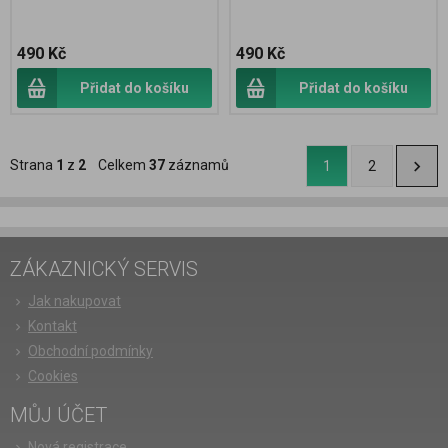
490 Kč
490 Kč
Přidat do košíku
Přidat do košíku
Strana
1
z
2
Celkem
37
záznamů
1
2
ZÁKAZNICKÝ SERVIS
Jak nakupovat
Kontakt
Obchodní podmínky
Cookies
MŮJ ÚČET
Nová registrace