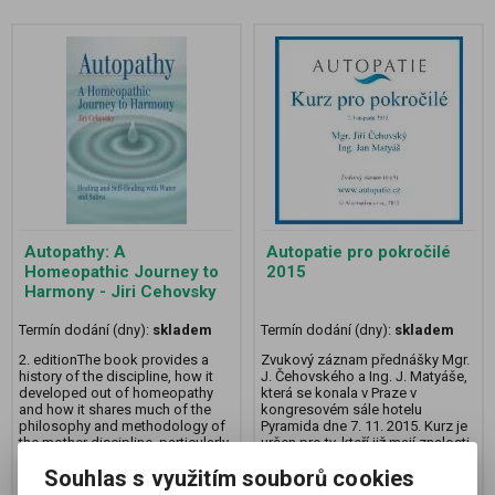
Autopathy: A
Autopatie pro pokročilé
Homeopathic Journey to
2015
Harmony - Jiri Cehovsky
Termín dodání (dny):
skladem
Termín dodání (dny):
skladem
2. editionThe book provides a
Zvukový záznam přednášky Mgr.
history of the discipline, how it
J. Čehovského a Ing. J. Matyáše,
developed out of homeopathy
která se konala v Praze v
and how it shares much of the
kongresovém sále hotelu
philosophy and methodology of
Pyramida dne 7. 11. 2015. Kurz je
the mother discipline, particularly
určen pro ty, kteří již mají znalosti
with regard to the choice of
autopatie na úrovni kurzů 1 -
Souhlas s využitím souborů cookies
dilution - potency, repeating the
3.Délka záznamu 6 hodin.
dose of the autopathic
Záznam je na CD ve formátu