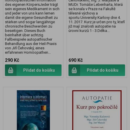
homöopathischen Information
Čehovského, Ing. J. Matyáše a
des eigenen KörpersJeder trägt
MUDr. Tomáše Lebenharta, která
sein eigenes Medikament in sich
se konala v Praze na Fakultě
und jeder von uns kann lernen
tělesné výchovy a
damit die eigene Gesundheit zu
sportu University Karlovy dne 4.
stärken und sogar langjährige
11. 2017. Kurz je určen pro ty, kteří
chronische Beschwerden zu
již mají znalosti autopatie na
beseitigen. Dieses Buch
úrovni kurzů 1 - 3.Délka...
beinhaltet über achtzig
Fallbeispiele autopathischer
Behandlung aus der Heil-Praxis
von Jiří Čehovský, eines
erfahrenen Homöopathen...
290 Kč
690 Kč
Přidat do košíku
Přidat do košíku