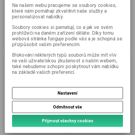
preparation etc. It concludes that
mp3....
Na našem webu pracujeme se soubory cookies,
while...
které nám pomáhají zkvalitnit naše služby a
personalizovat nabídky.
Soubory cookies si pamatují, co a jak ve svém
250 Kč
390 Kč
prohlížeči na daném zařízení děláte. Díky tomu
webová stránka funguje podle vás a je schopná se
Přidat do košíku
Přidat do košíku
přizpůsobit vašim preferencím.
Blokování některých typů souborů může mít vliv
na vaši uživatelskou zkušenost s naším webem,
také nebudeme schopni poskytnout vám nabídku
na základě vašich preferencí.
Nastavení
Odmítnout vše
Get Well with Autopathy -
Autopatie pro pokročilé
Přijmout všechny cookies
Jiří Čehovský
2013