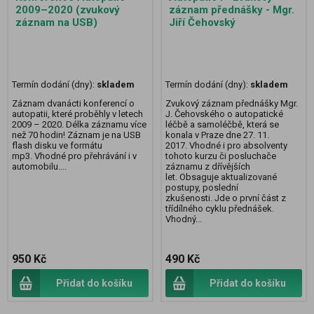
2009–2020 (zvukový
záznam přednášky - Mgr.
záznam na USB)
Jiří Čehovský
Termín dodání (dny):
skladem
Termín dodání (dny):
skladem
Záznam dvanácti konferencí o
Zvukový záznam přednášky Mgr.
autopatii, které proběhly v letech
J. Čehovského o autopatické
2009 – 2020. Délka záznamu více
léčbě a samoléčbě, která se
než 70 hodin! Záznam je na USB
konala v Praze dne 27. 11.
flash disku ve formátu
2017. Vhodné i pro absolventy
mp3. Vhodné pro přehrávání i v
tohoto kurzu či posluchače
automobilu....
záznamu z dřívějších
let. Obsaguje aktualizované
postupy, poslední
zkušenosti. Jde o první část z
třídílného cyklu přednášek.
Vhodný...
950 Kč
490 Kč
Přidat do košíku
Přidat do košíku