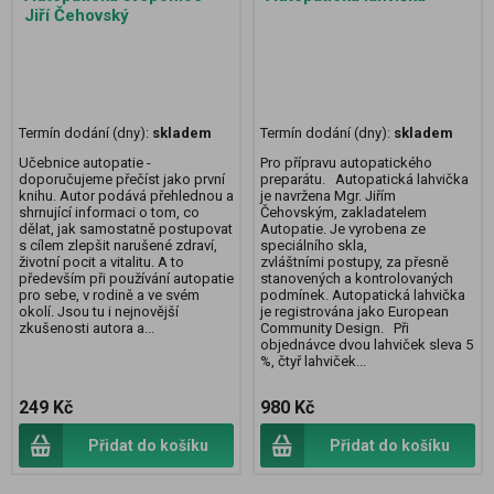
Jiří Čehovský
Termín dodání (dny):
skladem
Termín dodání (dny):
skladem
Učebnice autopatie -
Pro přípravu autopatického
doporučujeme přečíst jako první
preparátu. Autopatická lahvička
knihu. Autor podává přehlednou a
je navržena Mgr. Jiřím
shrnující informaci o tom, co
Čehovským, zakladatelem
dělat, jak samostatně postupovat
Autopatie. Je vyrobena ze
s cílem zlepšit narušené zdraví,
speciálního skla,
životní pocit a vitalitu. A to
zvláštními postupy, za přesně
především při používání autopatie
stanovených a kontrolovaných
pro sebe, v rodině a ve svém
podmínek. Autopatická lahvička
okolí. Jsou tu i nejnovější
je registrována jako European
zkušenosti autora a...
Community Design. Při
objednávce dvou lahviček sleva 5
%, čtyř lahviček...
249 Kč
980 Kč
Přidat do košíku
Přidat do košíku