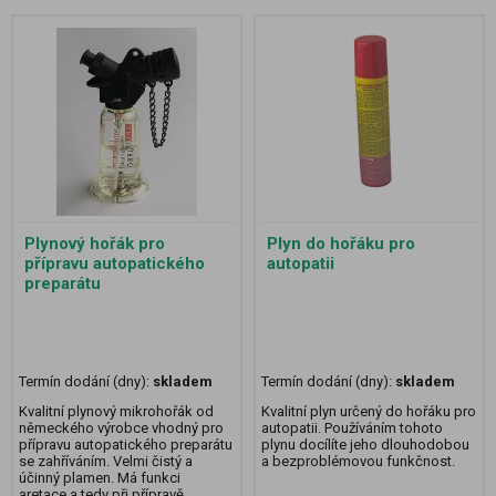
Plynový hořák pro
Plyn do hořáku pro
přípravu autopatického
autopatii
preparátu
Termín dodání (dny):
skladem
Termín dodání (dny):
skladem
Kvalitní plynový mikrohořák od
Kvalitní plyn určený do hořáku pro
německého výrobce vhodný pro
autopatii. Používáním tohoto
přípravu autopatického preparátu
plynu docílíte jeho dlouhodobou
se zahříváním. Velmi čistý a
a bezproblémovou funkčnost.
účinný plamen. Má funkci
aretace a tedy při přípravě