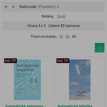
Řadit podle:
(Popularity)
Katalog
Ceník
Strana
1
z
1
Celkem
37
záznamů
Počet na stránku
20
40
60
1
Náš TIP
Náš TIP
Autopatická svépomoc -
Autopatická lahvička