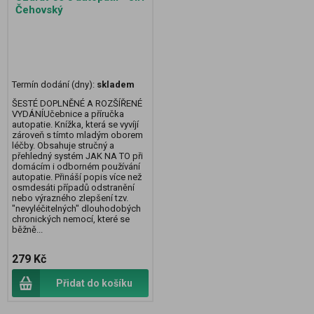
Čehovský
Termín dodání (dny):
skladem
ŠESTÉ DOPLNĚNÉ A ROZŠÍŘENÉ
VYDÁNÍUčebnice a příručka
autopatie. Knížka, která se vyvíjí
zároveň s tímto mladým oborem
léčby. Obsahuje stručný a
přehledný systém JAK NA TO při
domácím i odborném používání
autopatie. Přináší popis více než
osmdesáti případů odstranění
nebo výrazného zlepšení tzv.
"nevyléčitelných" dlouhodobých
chronických nemocí, které se
běžně...
279 Kč
Přidat do košíku