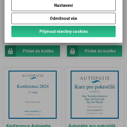
vyměnovali své zkušenosti a
zkušenosti a názory. Délka
Nastavení
názory. Délka záznamu 5 h 21 m.
záznamu 6 h. Záznam je na CD ve
Záznam je na CD ve formátu mp3.
formátu mp3. Pro přehrání je
Pro přehrání je potřeba mp3
potřeba mp3 přehrávač, CD či
Odmítnout vše
přehrávač,...
DVD...
Přijmout všechny cookies
490 Kč
490 Kč
Přidat do košíku
Přidat do košíku
Konference Autopatie
Autopatie pro pokročilé