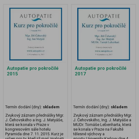
Autopatie pro pokročilé
Autopatie pro pokročilé
2015
2017
Termín dodání (dny):
skladem
Termín dodání (dny):
skladem
Zvukový záznam přednášky Mgr.
Zvukový záznam přednášky Mgr.
J. Čehovského a Ing. J. Matyáše,
J. Čehovského, Ing. J. Matyáše a
která se konala v Praze v
MUDr. Tomáše Lebenharta, která
kongresovém sále hotelu
se konala v Praze na Fakultě
Pyramida dne 7. 11. 2015. Kurz je
tělesné výchovy a
určen pro ty, kteří již mají znalosti
sportu University Karlovy dne 4.