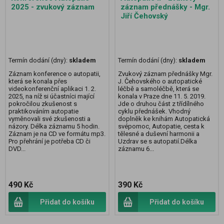
2025 - zvukový záznam
záznam přednášky - Mgr.
Jiří Čehovský
Termín dodání (dny):
skladem
Termín dodání (dny):
skladem
Záznam konference o autopatii,
Zvukový záznam přednášky Mgr.
která se konala přes
J. Čehovského o autopatické
videokonferenční aplikaci 1. 2.
léčbě a samoléčbě, která se
2025, na níž si účastníci mající
konala v Praze dne 11. 5. 2019.
pokročilou zkušenost s
Jde o druhou část z třídílného
praktikováním autopatie
cyklu přednášek. Vhodný
vyměnovali své zkušenosti a
doplněk ke knihám Autopatická
názory. Délka záznamu 5 hodin.
svépomoc, Autopatie, cesta k
Záznam je na CD ve formátu mp3.
tělesné a duševní harmonii a
Pro přehrání je potřeba CD či
Uzdrav se s autopatií.Délka
DVD...
záznamu 6...
490 Kč
390 Kč
Přidat do košíku
Přidat do košíku