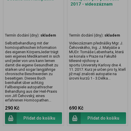
2017 - videozáznam
Termín dodání (dny):
skladem
Termín dodání (dny):
skladem
Selbstbehandlung mit der
Videozáznam přednášky Mgr. J.
homöopathischen Information
Čehovského, Ing. J. Matyáše a
des eigenen KörpersJeder trägt
MUDr. Tomáše Lebenharta, která
sein eigenes Medikament in sich
se konala v Praze na Fakultě
und jeder von uns kann lernen
tělesné výchovy a
damit die eigene Gesundheit zu
sportu University Karlovy dne 4.
stärken und sogar langjährige
11. 2017. Kurz je určen pro ty, kteří
chronische Beschwerden zu
již mají znalosti autopatie na
beseitigen. Dieses Buch
úrovni kurzů 1 - 3.Délka...
beinhaltet über achtzig
Fallbeispiele autopathischer
Behandlung aus der Heil-Praxis
von Jiří Čehovský, eines
erfahrenen Homöopathen...
290 Kč
690 Kč
Přidat do košíku
Přidat do košíku