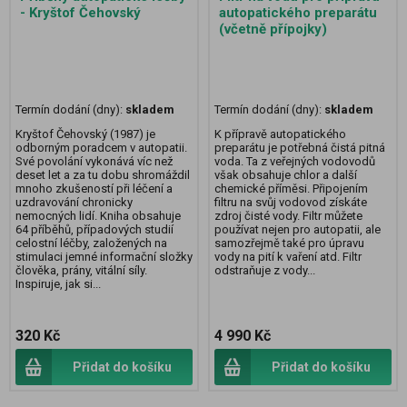
- Kryštof Čehovský
autopatického preparátu
(včetně přípojky)
Termín dodání (dny):
skladem
Termín dodání (dny):
skladem
Kryštof Čehovský (1987) je
K přípravě autopatického
odborným poradcem v autopatii.
preparátu je potřebná čistá pitná
Své povolání vykonává víc než
voda. Ta z veřejných vodovodů
deset let a za tu dobu shromáždil
však obsahuje chlor a další
mnoho zkušeností při léčení a
chemické příměsi. Připojením
uzdravování chronicky
filtru na svůj vodovod získáte
nemocných lidí. Kniha obsahuje
zdroj čisté vody. Filtr můžete
64 příběhů, případových studií
používat nejen pro autopatii, ale
celostní léčby, založených na
samozřejmě také pro úpravu
stimulaci jemné informační složky
vody na pití k vaření atd. Filtr
člověka, prány, vitální síly.
odstraňuje z vody...
Inspiruje, jak si...
320 Kč
4 990 Kč
Přidat do košíku
Přidat do košíku