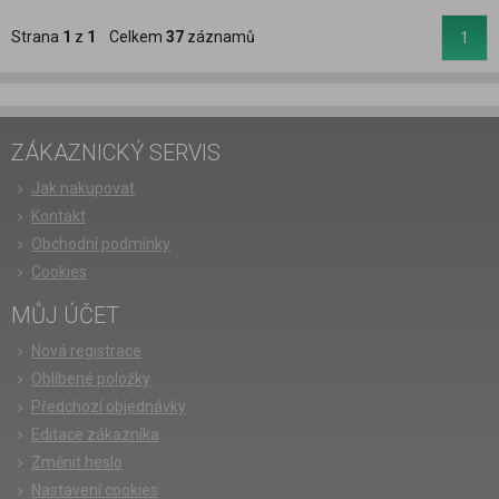
Strana
1
z
1
Celkem
37
záznamů
1
ZÁKAZNICKÝ SERVIS
Jak nakupovat
Kontakt
Obchodní podmínky
Cookies
MŮJ ÚČET
Nová registrace
Oblíbené položky
Předchozí objednávky
Editace zákazníka
Změnit heslo
Nastavení cookies