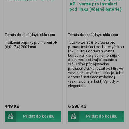
AP - verze pro instalaci
pod linku (včetně baterie)
Termín dodání (dny):
skladem
Termín dodání (dny):
skladem
Indikační papírky pro měření pH
Tato verze filtru je určena pro
(6,0 - 7,4) 200 kusů
pevnou instalaci pod kuchyňskou
linku. Filtr je dodáván včetně
kohoutku, který se namontuje k
dřezu vedle stávající baterie a
veškerého připojovacího
příslušenství.Na rozdíl od filtru ve
verzi na kuchyňskou linku je třeba
odborná instalace (zvládne ji
však i zručnější kutil) Výhody: -
elegantní...
449 Kč
6 590 Kč
Přidat do košíku
Přidat do košíku