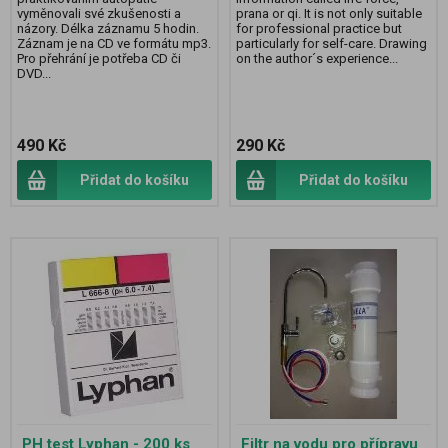
vyměnovali své zkušenosti a
prana or qi. It is not only suitable
názory. Délka záznamu 5 hodin.
for professional practice but
Záznam je na CD ve formátu mp3.
particularly for self-care. Drawing
Pro přehrání je potřeba CD či
on the author´s experience...
DVD...
490 Kč
290 Kč
Přidat do košíku
Přidat do košíku
PH test Lyphan - 200 ks
Filtr na vodu pro přípravu