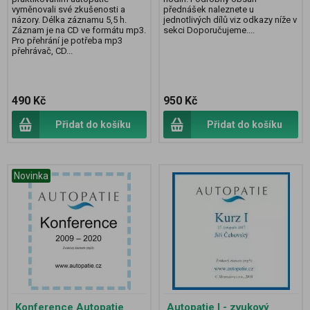
vyměnovali své zkušenosti a
přednášek naleznete u
názory. Délka záznamu 5,5 h.
jednotlivých dílů viz odkazy níže v
Záznam je na CD ve formátu mp3.
sekci Doporučujeme....
Pro přehrání je potřeba mp3
přehrávač, CD...
490 Kč
950 Kč
Přidat do košíku
Přidat do košíku
Novinka
Konference Autopatie
Autopatie I - zvukový