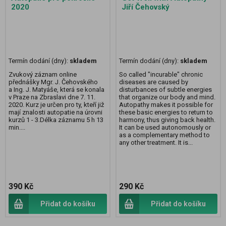
2020
Jiří Čehovský
Termín dodání (dny):
skladem
Termín dodání (dny):
skladem
Zvukový záznam online
So called "incurable" chronic
přednášky Mgr. J. Čehovského
diseases are caused by
a Ing. J. Matyáše, která se konala
disturbances of subtle energies
v Praze na Zbraslavi dne 7. 11.
that organize our body and mind.
2020. Kurz je určen pro ty, kteří již
Autopathy makes it possible for
mají znalosti autopatie na úrovni
these basic energies to return to
kurzů 1 - 3.Délka záznamu 5 h 13
harmony, thus giving back health.
min....
It can be used autonomously or
as a complementary method to
any other treatment. It is...
390 Kč
290 Kč
Přidat do košíku
Přidat do košíku