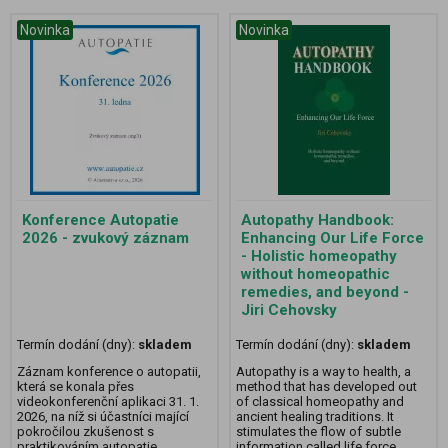
Novinka
Novinka
Konference Autopatie
Autopathy Handbook:
2026 - zvukový záznam
Enhancing Our Life Force
- Holistic homeopathy
without homeopathic
remedies, and beyond -
Jiri Cehovsky
Termín dodání (dny):
skladem
Termín dodání (dny):
skladem
Záznam konference o autopatii,
Autopathy is a way to health, a
která se konala přes
method that has developed out
videokonferenční aplikaci 31. 1.
of classical homeopathy and
2026, na níž si účastníci mající
ancient healing traditions. It
pokročilou zkušenost s
stimulates the flow of subtle
praktikováním autopatie
information called life force,