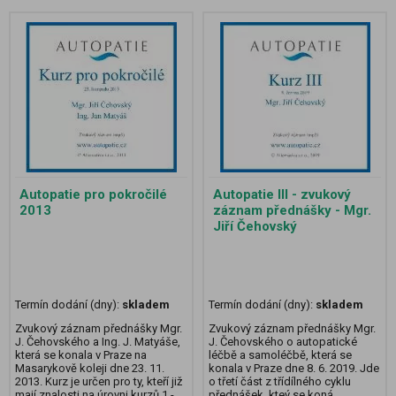
Autopatie pro pokročilé
Autopatie III - zvukový
2013
záznam přednášky - Mgr.
Jiří Čehovský
Termín dodání (dny):
skladem
Termín dodání (dny):
skladem
Zvukový záznam přednášky Mgr.
Zvukový záznam přednášky Mgr.
J. Čehovského a Ing. J. Matyáše,
J. Čehovského o autopatické
která se konala v Praze na
léčbě a samoléčbě, která se
Masarykově koleji dne 23. 11.
konala v Praze dne 8. 6. 2019. Jde
2013. Kurz je určen pro ty, kteří již
o třetí část z třídílného cyklu
mají znalosti na úrovni kurzů 1 -
přednášek, kteý se koná