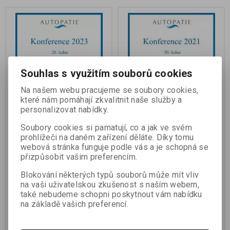
Souhlas s využitím souborů cookies
Na našem webu pracujeme se soubory cookies,
které nám pomáhají zkvalitnit naše služby a
personalizovat nabídky.
Konference Autopatie
Konference Autopatie
2023 - zvukový záznam
2021 - zvukový záznam
Soubory cookies si pamatují, co a jak ve svém
prohlížeči na daném zařízení děláte. Díky tomu
webová stránka funguje podle vás a je schopná se
přizpůsobit vašim preferencím.
Blokování některých typů souborů může mít vliv
Termín dodání (dny):
skladem
Termín dodání (dny):
skladem
na vaši uživatelskou zkušenost s naším webem,
Záznam konference o autopatii,
Záznam konference o autopatii,
také nebudeme schopni poskytnout vám nabídku
která se konala přes
která se konala distančně přes
na základě vašich preferencí.
videokonferenční aplikaci 28. 1.
internet 30. 1. 2021, na níž
2023, na níž si účastníci mající
si účastníci mající pokročilou
pokročilou zkušenost s
zkušenost s praktikováním
praktikováním autopatie
autopatie vyměnovali své