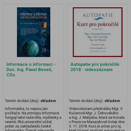
Informace o informaci -
Autopatie pro pokročilé
Doc. Ing. Pavel Beneš,
2018 - videozáznam
CSc.
Termín dodání (dny):
skladem
Termín dodání (dny):
skladem
Informatika, to nejsou jen
Videozáznam přednášky Mgr. V.
počítače. Na principu informace
Kučerové Mgr. J. Čehovského
fungují také naše těla, myšlenky a
a Ing. J. Matyáše, která se konala
vesmír, říká univerzitní učitel,
v Praze na Masarykově koleji dne
jeden ze zakladatelů české
3. 11. 2018. Kurz je určen pro ty,
informatiky. Čtenář zde najde
kteří již mají znalosti autopatie na