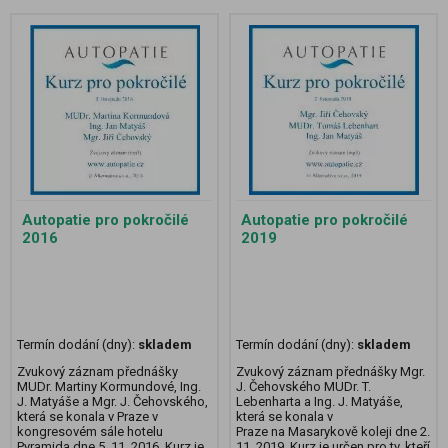
Autopatie pro pokročilé
Autopatie pro pokročilé
2016
2019
Termín dodání (dny):
skladem
Termín dodání (dny):
skladem
Zvukový záznam přednášky
Zvukový záznam přednášky Mgr.
MUDr. Martiny Kormundové, Ing.
J. Čehovského MUDr. T.
J. Matyáše a Mgr. J. Čehovského,
Lebenharta a Ing. J. Matyáše,
která se konala v Praze v
která se konala v
kongresovém sále hotelu
Praze na Masarykově koleji dne 2.
Pyramida dne 5. 11. 2016. Kurz je
11. 2019. Kurz je určen pro ty, kteří