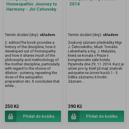
Homeopathic Journey to
2014
Harmony - Jiri Cehovsky
Termín dodání (dny):
skladem
Termín dodání (dny):
skladem
2. editionThe book provides a
Zvukový záznam přednášky Mgr.
history of the discipline, how it
J. Čehovského, Mudr. Tomáše
developed out of homeopathy
Lebenharta a Ing. J. Matyáše,
and how it shares much of the
která se konala v Praze v
philosophy and methodology of
kongresovém sále hotelu
the mother discipline, particularly
Pyramida dne 29. 11. 2014. Kurz je
with regard to the choice of
určen pro ty, kteří již mají znalosti
dilution - potency, repeating the
autopatie na úrovni kurzů 1 - 3.
dose of the autopathic
Délka záznamu 6 hodin.
preparation etc. It concludes that
Záznam...
while...
250 Kč
390 Kč
Přidat do košíku
Přidat do košíku