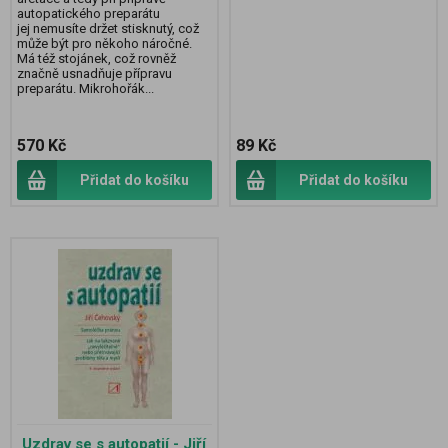
autopatického preparátu
jej nemusíte držet stisknutý, což
může být pro někoho náročné.
Má též stojánek, což rovněž
značně usnadňuje přípravu
preparátu. Mikrohořák...
570 Kč
89 Kč
Přidat do košíku
Přidat do košíku
Uzdrav se s autopatií - Jiří