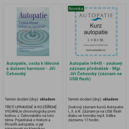
Novinka
Autopatie, cesta k tělesné
Autopatie I+II+III - zvukový
a duševní harmonii - Jiří
záznam přednášek - Mgr.
Čehovský
Jiří Čehovský (záznam na
USB flash)
Termín dodání (dny):
skladem
Termín dodání (dny):
skladem
TŘETÍ UPRAVENÉ A ROZŠÍŘENÉ
Zvukový záznam kurzů Autopatie
VYDÁNÍJe chronologicky první
I., II. a III. Záznam je na USB flash
knihou J. Čehovského na toto
disku ve formátu mp3. Délka
téma. Pojednává o historii a
záznamu 17 hodin.
filosofii autopatie, o její
návaznosti na klasickou