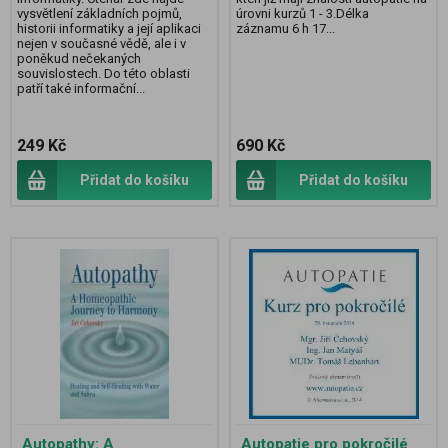
vysvětlení základních pojmů,
úrovni kurzů 1 - 3.Délka
historii informatiky a její aplikaci
záznamu 6 h 17...
nejen v současné vědě, ale i v
poněkud nečekaných
souvislostech. Do této oblasti
patří také informační...
249 Kč
690 Kč
Přidat do košíku
Přidat do košíku
Autopathy: A
Autopatie pro pokročilé