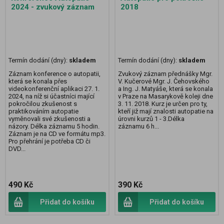
2024 - zvukový záznam
2018
Termín dodání (dny):
skladem
Termín dodání (dny):
skladem
Záznam konference o autopatii,
Zvukový záznam přednášky Mgr.
která se konala přes
V. Kučerové Mgr. J. Čehovského
videokonferenční aplikaci 27. 1.
a Ing. J. Matyáše, která se konala
2024, na níž si účastníci mající
v Praze na Masarykově koleji dne
pokročilou zkušenost s
3. 11. 2018. Kurz je určen pro ty,
praktikováním autopatie
kteří již mají znalosti autopatie na
vyměnovali své zkušenosti a
úrovni kurzů 1 - 3.Délka
názory. Délka záznamu 5 hodin.
záznamu 6 h...
Záznam je na CD ve formátu mp3.
Pro přehrání je potřeba CD či
DVD...
490 Kč
390 Kč
Přidat do košíku
Přidat do košíku