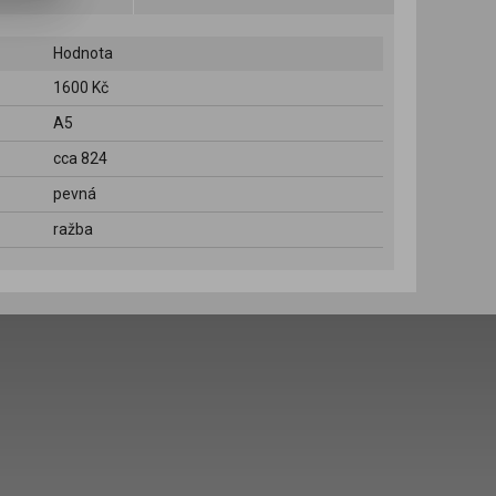
Hodnota
1600 Kč
A5
cca 824
pevná
ražba