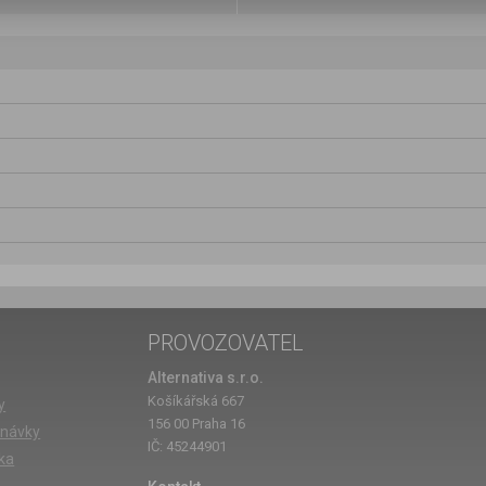
PROVOZOVATEL
Alternativa s.r.o.
Košíkářská 667
y
156 00 Praha 16
dnávky
IČ: 45244901
ka