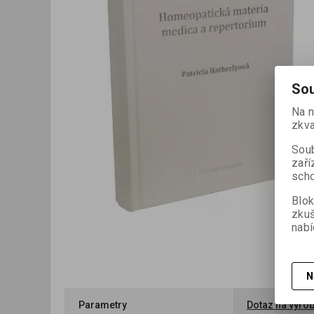
Sou
Na n
zkva
Soub
zaří
scho
Blok
zku
nabí
N
Parametry
Dotaz na výro