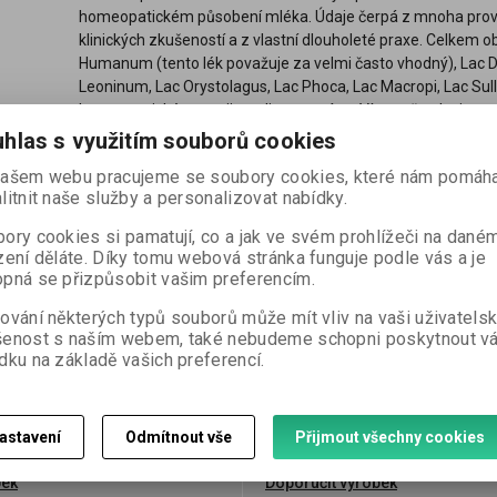
homeopatickém působení mléka. Údaje čerpá z mnoha proving
klinických zkušeností a z vlastní dlouholeté praxe. Celkem 
Humanum (tento lék považuje za velmi často vhodný), Lac 
Leoninum, Lac Orystolagus, Lac Phoca, Lac Macropi, Lac Sulli
homeopatické materii medice popsána. Více než polovinu pu
podle kapitol, kde vedle tradičního dělení podle anatomie (
hlas s využitím souborů cookies
Mysl) najdeme i kapitoly Miasmata, Témata, Sklony...
ašem webu pracujeme se soubory cookies, které nám pomáha
litnit naše služby a personalizovat nabídky.
"Tato kniha je nejobsažnějším dílem o mlékách. Pomůže ne
ory cookies si pamatují, co a jak ve svém prohlížeči na dané
správného léku, u těch případů, kde je mléko k ú
zení děláte. Díky tomu webová stránka funguje podle vás a je
pná se přizpůsobit vašim preferencím.
ování některých typů souborů může mít vliv na vaši uživatels
šenost s naším webem, také nebudeme schopni poskytnout v
dku na základě vašich preferencí.
Termín dodání (dny):
neznámý
astavení
Odmítnout vše
Přijmout všechny cookies
bek
Doporučit výrobek