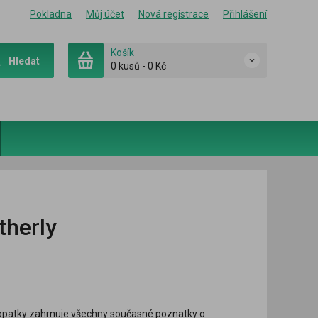
Pokladna
Můj účet
Nová registrace
Přihlášení
Košík
Hledat
0 kusů
-
0 Kč
therly
eopatky zahrnuje všechny současné poznatky o