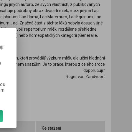
ů jiných autorů, ze svých vlastních, z publikovaných
obsahuje podrobný obraz dvaceti mlék, mezi jinými Lac
Delphinum, Lac Llama, Lac Maternum, Lac Equinum, Lac
num... ad. Značná část z těchto léků nebyla dosud v jiné
blikace tvoří repertorium mlék, rozdělené přehledně
Hlava,Zuby) nebo homeopatických kategorií (Generálie,
jí
jen těm, kteří provádějí výzkum mlék, ale učiní hlednání
m
vaze, mnohem snazším. Je to práce, kterou z celého srdce
doporučuji."
Roger van Zandvoort
kou
ám
Ke stažení