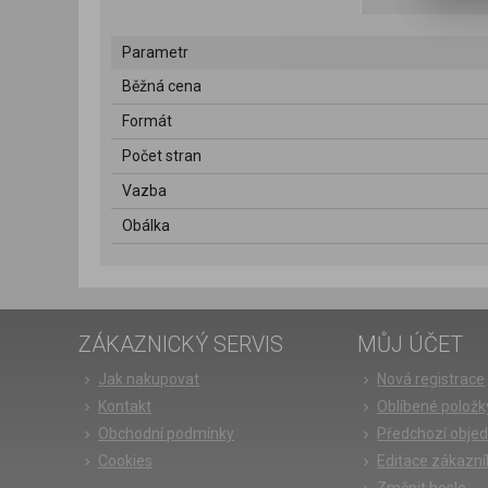
Parametr
Běžná cena
Formát
Počet stran
Vazba
Obálka
ZÁKAZNICKÝ SERVIS
MŮJ ÚČET
Jak nakupovat
Nová registrace
Kontakt
Oblíbené položk
Obchodní podmínky
Předchozí obje
Cookies
Editace zákazní