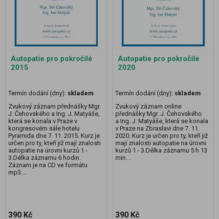
Autopatie pro pokročilé
Autopatie pro pokročilé
2015
2020
Termín dodání (dny):
skladem
Termín dodání (dny):
skladem
Zvukový záznam přednášky Mgr.
Zvukový záznam online
J. Čehovského a Ing. J. Matyáše,
přednášky Mgr. J. Čehovského
která se konala v Praze v
a Ing. J. Matyáše, která se konala
kongresovém sále hotelu
v Praze na Zbraslavi dne 7. 11.
Pyramida dne 7. 11. 2015. Kurz je
2020. Kurz je určen pro ty, kteří již
určen pro ty, kteří již mají znalosti
mají znalosti autopatie na úrovni
autopatie na úrovni kurzů 1 -
kurzů 1 - 3.Délka záznamu 5 h 13
3.Délka záznamu 6 hodin.
min....
Záznam je na CD ve formátu
mp3....
390 Kč
390 Kč