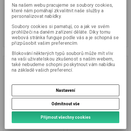
preparation etc. It concludes that
Záznam...
Na našem webu pracujeme se soubory cookies,
while...
které nám pomáhají zkvalitnit naše služby a
personalizovat nabídky.
Soubory cookies si pamatují, co a jak ve svém
250 Kč
390 Kč
prohlížeči na daném zařízení děláte. Díky tomu
webová stránka funguje podle vás a je schopná se
Přidat do košíku
Přidat do košíku
přizpůsobit vašim preferencím.
Blokování některých typů souborů může mít vliv
na vaši uživatelskou zkušenost s naším webem,
také nebudeme schopni poskytnout vám nabídku
na základě vašich preferencí.
Nastavení
Odmítnout vše
Autopatie pro pokročilé
Get Well with Autopathy -
Přijmout všechny cookies
2017
Jiří Čehovský