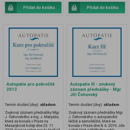
Přidat do košíku
Přidat do košíku
Autopatie pro pokročilé
Autopatie III - zvukový
2013
záznam přednášky - Mgr.
Jiří Čehovský
Termín dodání (dny):
skladem
Termín dodání (dny):
skladem
Zvukový záznam přednášky Mgr.
Zvukový záznam přednášky Mgr.
J. Čehovského a Ing. J. Matyáše,
J. Čehovského o autopatické
která se konala v Praze na
léčbě a samoléčbě, která se
Masarykově koleji dne 23. 11.
konala v Praze dne 8. 6. 2019. Jde
2013. Kurz je určen pro ty, kteří již
o třetí část z třídílného cyklu