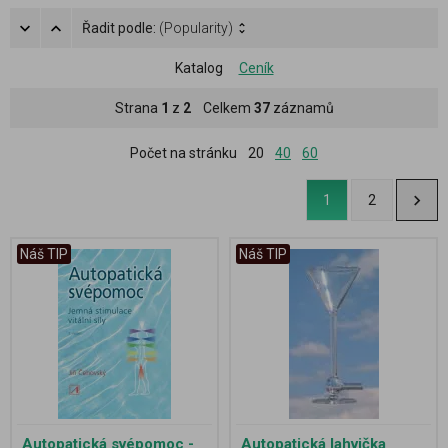
Řadit podle:
(Popularity)
Katalog
Ceník
Strana
1
z
2
Celkem
37
záznamů
Počet na stránku
20
40
60
1
2
Náš TIP
Náš TIP
Autopatická svépomoc -
Autopatická lahvička