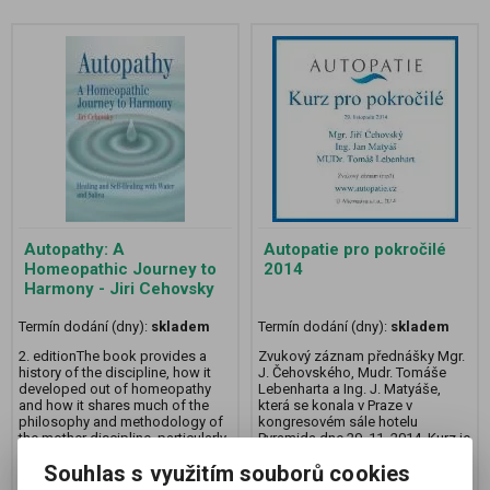
Autopathy: A
Autopatie pro pokročilé
Homeopathic Journey to
2014
Harmony - Jiri Cehovsky
Termín dodání (dny):
skladem
Termín dodání (dny):
skladem
2. editionThe book provides a
Zvukový záznam přednášky Mgr.
history of the discipline, how it
J. Čehovského, Mudr. Tomáše
developed out of homeopathy
Lebenharta a Ing. J. Matyáše,
and how it shares much of the
která se konala v Praze v
philosophy and methodology of
kongresovém sále hotelu
the mother discipline, particularly
Pyramida dne 29. 11. 2014. Kurz je
with regard to the choice of
určen pro ty, kteří již mají znalosti
Souhlas s využitím souborů cookies
dilution - potency, repeating the
autopatie na úrovni kurzů 1 - 3.
dose of the autopathic
Délka záznamu 6 hodin.