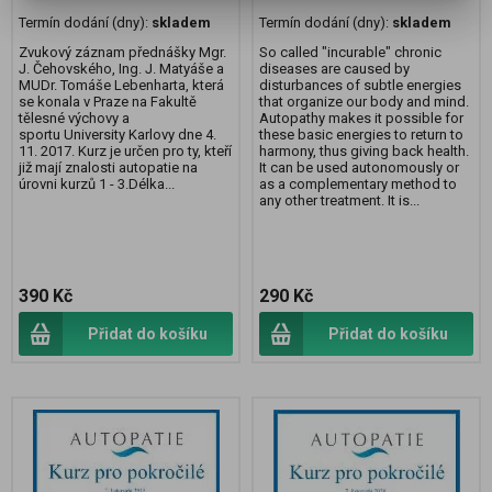
Termín dodání (dny):
skladem
Termín dodání (dny):
skladem
Zvukový záznam přednášky Mgr.
So called "incurable" chronic
J. Čehovského, Ing. J. Matyáše a
diseases are caused by
MUDr. Tomáše Lebenharta, která
disturbances of subtle energies
se konala v Praze na Fakultě
that organize our body and mind.
tělesné výchovy a
Autopathy makes it possible for
sportu University Karlovy dne 4.
these basic energies to return to
11. 2017. Kurz je určen pro ty, kteří
harmony, thus giving back health.
již mají znalosti autopatie na
It can be used autonomously or
úrovni kurzů 1 - 3.Délka...
as a complementary method to
any other treatment. It is...
390 Kč
290 Kč
Přidat do košíku
Přidat do košíku