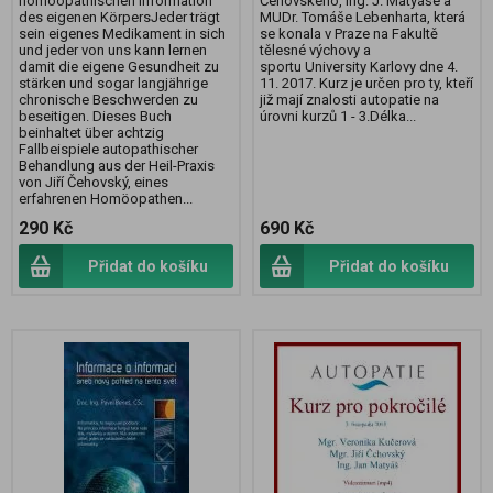
homöopathischen Information
Čehovského, Ing. J. Matyáše a
des eigenen KörpersJeder trägt
MUDr. Tomáše Lebenharta, která
sein eigenes Medikament in sich
se konala v Praze na Fakultě
und jeder von uns kann lernen
tělesné výchovy a
damit die eigene Gesundheit zu
sportu University Karlovy dne 4.
stärken und sogar langjährige
11. 2017. Kurz je určen pro ty, kteří
chronische Beschwerden zu
již mají znalosti autopatie na
beseitigen. Dieses Buch
úrovni kurzů 1 - 3.Délka...
beinhaltet über achtzig
Fallbeispiele autopathischer
Behandlung aus der Heil-Praxis
von Jiří Čehovský, eines
erfahrenen Homöopathen...
290 Kč
690 Kč
Přidat do košíku
Přidat do košíku