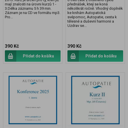
mají znalosti na úrovni kurzů 1 -
přednášek, kteý se koná
3.Délka záznamu 5 h 39 min.
několikrát ročně. Vhodný doplněk
Záznam je na CD ve formátu mp3.
ke knihám Autopatická
Pro...
svépomoc, Autopatie, cesta k
tělesné a duševní harmonii a
Uzdrav se...
390 Kč
390 Kč
Přidat do košíku
Přidat do košíku