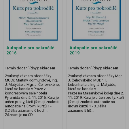
Autopatie pro pokročilé
Autopatie pro pokročilé
2016
2019
Termín dodání (dny):
skladem
Termín dodání (dny):
skladem
Zvukový záznam přednášky
Zvukový záznam přednášky Mgr.
MUDr. Martiny Kormundové, Ing.
J. Čehovského MUDr. T.
J. Matyáše a Mgr. J. Čehovského,
Lebenharta a Ing. J. Matyáše,
která se konala v Praze v
která se konala v
kongresovém sále hotelu
Praze na Masarykově koleji dne 2.
Pyramida dne 5. 11. 2016. Kurz je
11. 2019. Kurz je určen pro ty, kteří
určen pro ty, kteří již mají znalosti
již mají znalosti autopatie na
autopatie na úrovni kurzů 1 -
úrovni kurzů 1 - 3.Délka
3.Délka záznamu 6 hodin.
záznamu 5 h&...
Záznam je na CD...