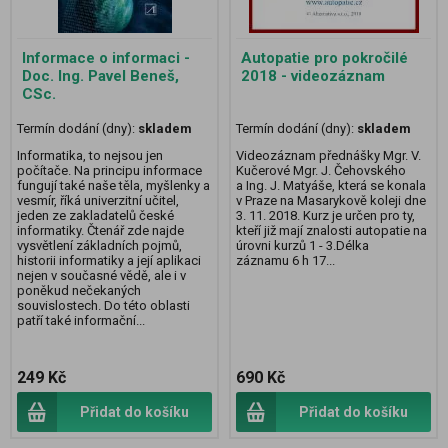
Informace o informaci -
Autopatie pro pokročilé
Doc. Ing. Pavel Beneš,
2018 - videozáznam
CSc.
Termín dodání (dny):
skladem
Termín dodání (dny):
skladem
Informatika, to nejsou jen
Videozáznam přednášky Mgr. V.
počítače. Na principu informace
Kučerové Mgr. J. Čehovského
fungují také naše těla, myšlenky a
a Ing. J. Matyáše, která se konala
vesmír, říká univerzitní učitel,
v Praze na Masarykově koleji dne
jeden ze zakladatelů české
3. 11. 2018. Kurz je určen pro ty,
informatiky. Čtenář zde najde
kteří již mají znalosti autopatie na
vysvětlení základních pojmů,
úrovni kurzů 1 - 3.Délka
historii informatiky a její aplikaci
záznamu 6 h 17...
nejen v současné vědě, ale i v
poněkud nečekaných
souvislostech. Do této oblasti
patří také informační...
249 Kč
690 Kč
Přidat do košíku
Přidat do košíku