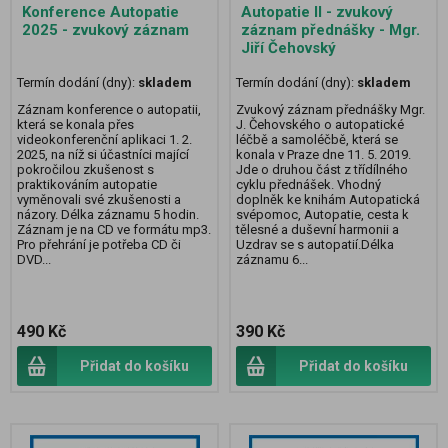
Konference Autopatie
Autopatie II - zvukový
2025 - zvukový záznam
záznam přednášky - Mgr.
Jiří Čehovský
Termín dodání (dny):
skladem
Termín dodání (dny):
skladem
Záznam konference o autopatii,
Zvukový záznam přednášky Mgr.
která se konala přes
J. Čehovského o autopatické
videokonferenční aplikaci 1. 2.
léčbě a samoléčbě, která se
2025, na níž si účastníci mající
konala v Praze dne 11. 5. 2019.
pokročilou zkušenost s
Jde o druhou část z třídílného
praktikováním autopatie
cyklu přednášek. Vhodný
vyměnovali své zkušenosti a
doplněk ke knihám Autopatická
názory. Délka záznamu 5 hodin.
svépomoc, Autopatie, cesta k
Záznam je na CD ve formátu mp3.
tělesné a duševní harmonii a
Pro přehrání je potřeba CD či
Uzdrav se s autopatií.Délka
DVD...
záznamu 6...
490 Kč
390 Kč
Přidat do košíku
Přidat do košíku