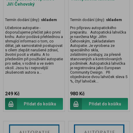
Jiří Čehovský
Termín dodání (dny):
skladem
Termín dodání (dny):
skladem
Učebnice autopatie -
Pro přípravu autopatického
doporučujeme přečíst jako první
preparátu. Autopatická lahvička
knihu. Autor podává přehlednou a
je navržena Mgr. Jiřím
shrnující informaci o tom, co
Čehovským, zakladatelem
dělat, jak samostatně postupovat
Autopatie. Je vyrobena ze
s cílem zlepšit narušené zdraví,
speciálního skla,
životní pocit a vitalitu. A to
zvláštními postupy, za přesně
především při používání autopatie
stanovených a kontrolovaných
pro sebe, v rodině a ve svém
podmínek. Autopatická lahvička
okolí. Jsou tu i nejnovější
je registrována jako European
zkušenosti autora a...
Community Design. Při
objednávce dvou lahviček sleva 5
%, čtyř lahviček...
249 Kč
980 Kč
Přidat do košíku
Přidat do košíku