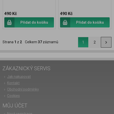
490 Kč
490 Kč
Přidat do košíku
Přidat do košíku
Strana
1
z
2
Celkem
37
záznamů
1
2
ZÁKAZNICKÝ SERVIS
Jak nakupovat
Kontakt
Obchodní podmínky
Cookies
MŮJ ÚČET
Nová registrace